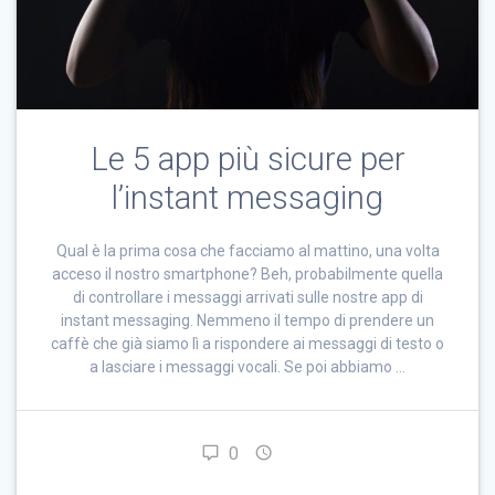
Le 5 app più sicure per
l’instant messaging
Qual è la prima cosa che facciamo al mattino, una volta
acceso il nostro smartphone? Beh, probabilmente quella
di controllare i messaggi arrivati sulle nostre app di
instant messaging. Nemmeno il tempo di prendere un
caffè che già siamo lì a rispondere ai messaggi di testo o
a lasciare i messaggi vocali. Se poi abbiamo …
0