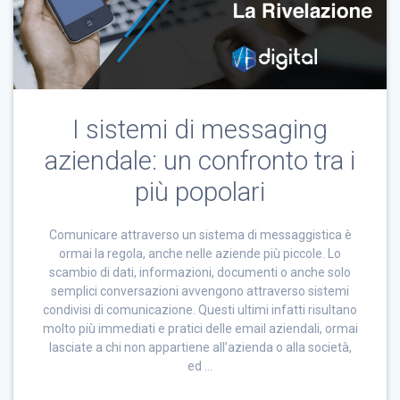
I sistemi di messaging
aziendale: un confronto tra i
più popolari
Comunicare attraverso un sistema di messaggistica è
ormai la regola, anche nelle aziende più piccole. Lo
scambio di dati, informazioni, documenti o anche solo
semplici conversazioni avvengono attraverso sistemi
condivisi di comunicazione. Questi ultimi infatti risultano
molto più immediati e pratici delle email aziendali, ormai
lasciate a chi non appartiene all’azienda o alla società,
ed …